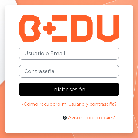
Saltar al contenido principal
Ingresar a BE
Usuario o Email
Contraseña
Iniciar sesión
¿Cómo recupero mi usuario y contraseña?
Aviso sobre 'cookies'